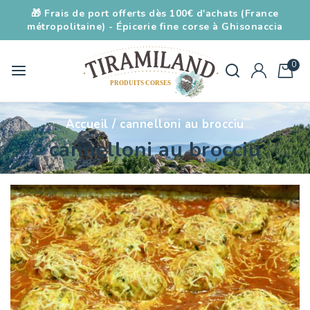
🎁 Frais de port offerts dès 100€ d'achats (France
métropolitaine) - Épicerie fine corse à Ghisonaccia
0
Accueil
/
cannelloni au brocciu
cannelloni au brocciu