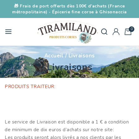
🎁 Frais de port offerts dès 100€ d'achats (France
métropolitaine) - Épicerie fine corse à Ghisonaccia
0
Accueil
/
Livraisons
Livraisons
PRODUITS TRAITEUR
:
Le service de Livraison est disponible a 1 € a condition
de minimum de dix euros d’achats sur notre site:
Les produits seront alors livrés a nos clients par les