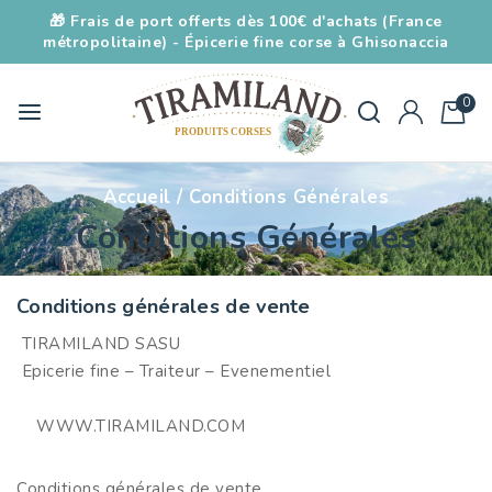
🎁 Frais de port offerts dès 100€ d'achats (France
métropolitaine) - Épicerie fine corse à Ghisonaccia
0
Accueil
/
Conditions Générales
Conditions Générales
Conditions générales de vente
TIRAMILAND SASU
Epicerie fine – Traiteur – Evenementiel
WWW.TIRAMILAND.COM
Conditions générales de vente