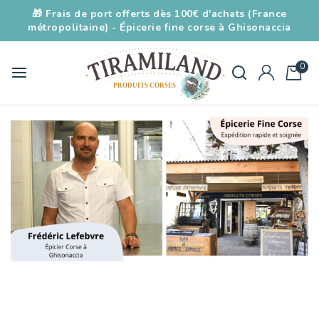
🎁 Frais de port offerts dès 100€ d'achats (France
métropolitaine) - Épicerie fine corse à Ghisonaccia
0
Accueil
/
Traiteur Corse
/
Cuisine Corse: sur
commande la veille ( Résa au 0626804959