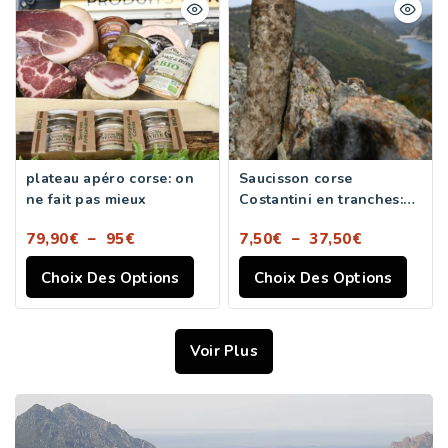
plateau apéro corse: on
Saucisson corse
ne fait pas mieux
Costantini en tranches:
au top!
79,90
€
–
95
€
7,50
€
–
37,50
€
Choix Des Options
Choix Des Options
Voir Plus