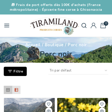
🎁 Frais de port offerts dès 100€ d'achats (France
métropolitaine) - Épicerie fine corse à Ghisonaccia
0
Accueil
/
Boutique
/
Porc noir
Porc noir
Filtre