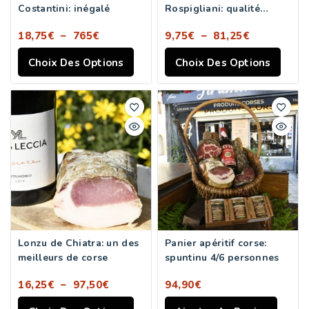
Costantini: inégalé
Rospigliani: qualité
supérieur
18,75
€
–
765
€
9,75
€
–
81,25
€
Choix Des Options
Choix Des Options
Lonzu de Chiatra: un des
Panier apéritif corse:
meilleurs de corse
spuntinu 4/6 personnes
16,25
€
–
97,50
€
94,90
€