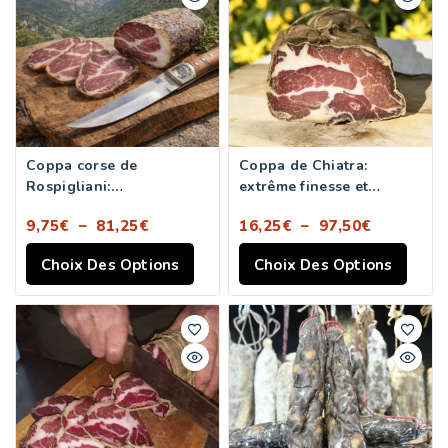
Coppa corse de
Coppa de Chiatra:
Rospigliani:
extrême finesse et
exceptionnelle
onctuosité
9,75
€
–
81,25
€
16,25
€
–
97,50
€
Choix Des Options
Choix Des Options