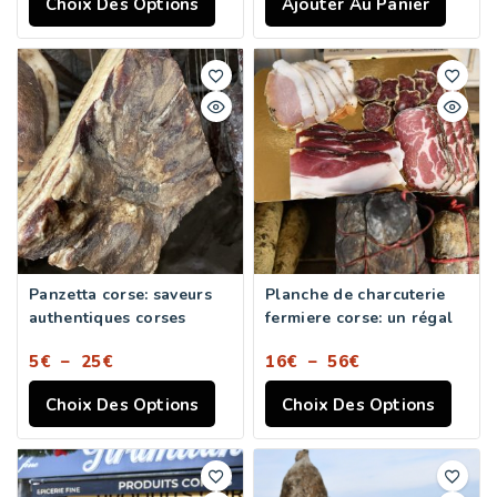
Choix Des Options
Ajouter Au Panier
Panzetta corse: saveurs
Planche de charcuterie
authentiques corses
fermiere corse: un régal
5
€
–
25
€
16
€
–
56
€
Choix Des Options
Choix Des Options