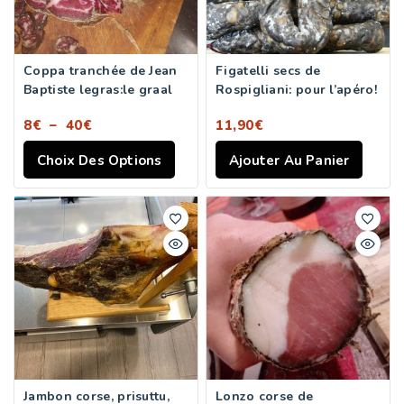
Coppa tranchée de Jean
Figatelli secs de
Baptiste legras:le graal
Rospigliani: pour l’apéro!
8
€
–
40
€
11,90
€
Choix Des Options
Ajouter Au Panier
Jambon corse, prisuttu,
Lonzo corse de