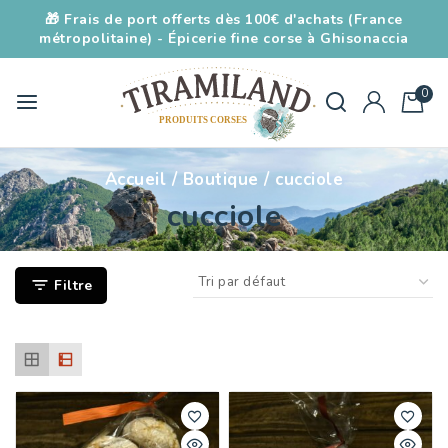
🎁 Frais de port offerts dès 100€ d'achats (France
métropolitaine) - Épicerie fine corse à Ghisonaccia
0
Accueil
/
Boutique
/
cucciole
cucciole
Filtre