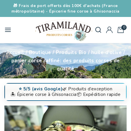
🎁 Frais de port offerts dès 100€ d'achats (France
métropolitaine) - Épicerie fine corse à Ghisonaccia
0
Accueil
/
Boutique
/
Produits Bio
/
huile d'olive
/
panier corse raffiné: des produits corses de
qualité
⭐️ 5/5 (avis Google)
🌿 Produits d’exception
🏝️ Épicerie corse à Ghisonaccia
📦 Expédition rapide