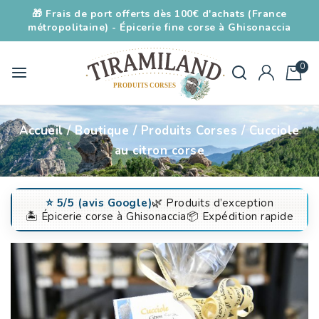
🎁 Frais de port offerts dès 100€ d'achats (France
métropolitaine) - Épicerie fine corse à Ghisonaccia
0
Accueil
/
Boutique
/
Produits Corses
/
Cucciole
au citron corse
⭐️ 5/5 (avis Google)
🌿 Produits d’exception
🏝️ Épicerie corse à Ghisonaccia
📦 Expédition rapide