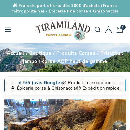
🎁 Frais de port offerts dès 100€ d'achats (France
métropolitaine) - Épicerie fine corse à Ghisonaccia
0
Accueil
/
Boutique
/
Produits Corses
/
Prisuttu :
jambon corse AOP haut de gamme
⭐️ 5/5 (avis Google)
🌿 Produits d’exception
🏝️ Épicerie corse à Ghisonaccia
📦 Expédition rapide