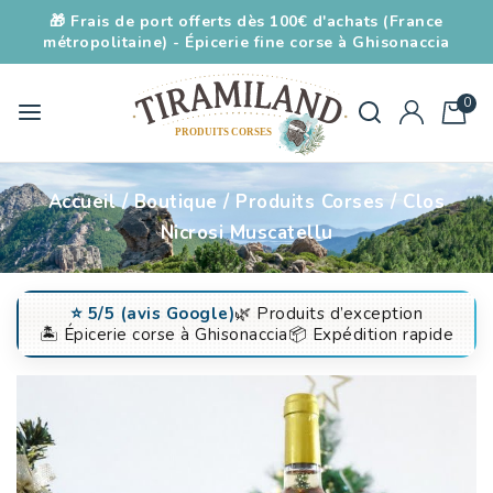
🎁 Frais de port offerts dès 100€ d'achats (France
métropolitaine) - Épicerie fine corse à Ghisonaccia
0
Accueil
/
Boutique
/
Produits Corses
/
Clos
Nicrosi Muscatellu
⭐️ 5/5 (avis Google)
🌿 Produits d’exception
🏝️ Épicerie corse à Ghisonaccia
📦 Expédition rapide