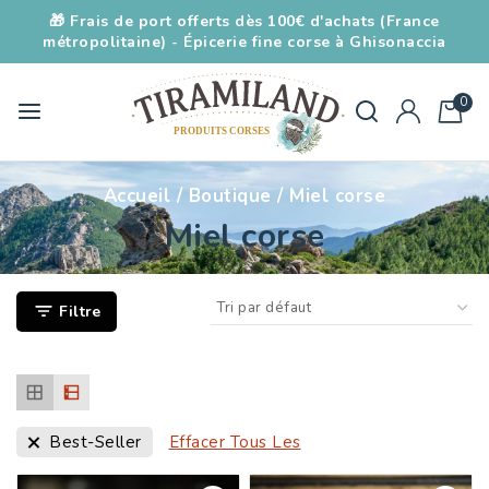
🎁 Frais de port offerts dès 100€ d'achats (France
métropolitaine) - Épicerie fine corse à Ghisonaccia
0
Accueil
/
Boutique
/
Miel corse
Miel corse
Filtre
Effacer Tous Les
Best-Seller